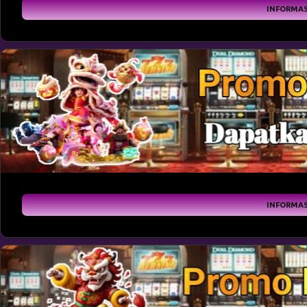
INFORMAS