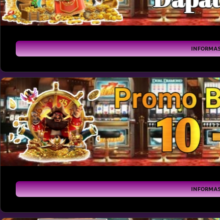
INFORMAS
INFORMAS