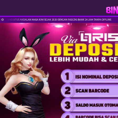
DALAN MASA KINI SEJAK 2020 DENGAN FASILTAS BANK 24 JAM TANPA OFFLINE
SELAMAT 