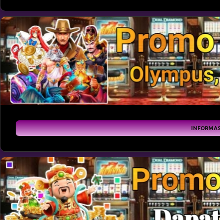
INFORMAS