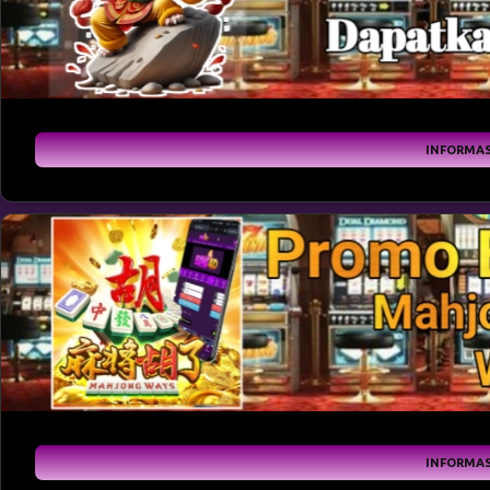
INFORMAS
INFORMAS