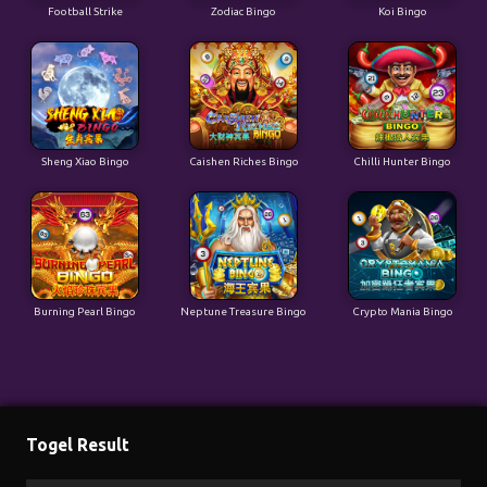
Football Strike
Zodiac Bingo
Koi Bingo
Sheng Xiao Bingo
Caishen Riches Bingo
Chilli Hunter Bingo
Burning Pearl Bingo
Neptune Treasure Bingo
Crypto Mania Bingo
Togel Result