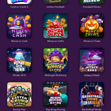
Cash or Crash 2
Limbo Football
Football Mines
Mines or Cash
Mines or Gifts
Mines or Treat
Plinko UFO
Midnight Robbery
Galaxy Attack
Easter Run
Big Bang Boxing
Basketball Strike