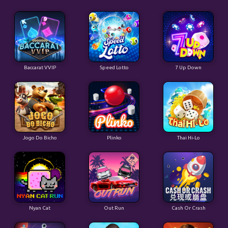
Baccarat VVIP
Speed Lotto
7 Up Down
Jogo Do Bicho
Plinko
Thai Hi-Lo
Nyan Cat
Out Run
Cash Or Crash