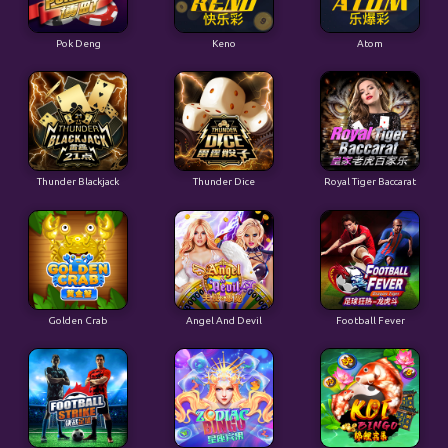
Pok Deng
Keno
Atom
Thunder Blackjack
Thunder Dice
Royal Tiger Baccarat
Golden Crab
Angel And Devil
Football Fever