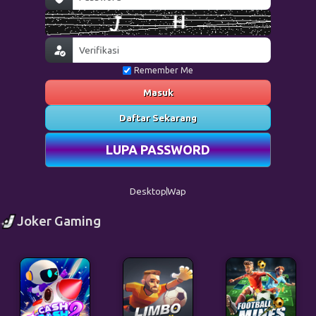
Remember Me
Masuk
Daftar Sekarang
LUPA PASSWORD
Desktop
Wap
Joker Gaming